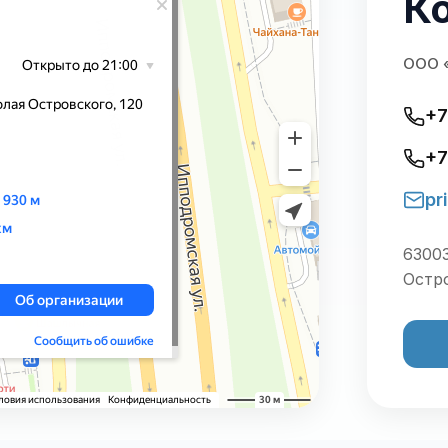
К
ООО «
+7
+7
pr
63003
Остро